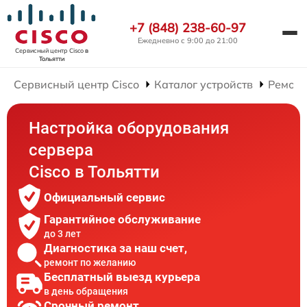
+7 (848) 238-60-97
Ежедневно с 9:00 до 21:00
Сервисный центр Cisco
в
Тольятти
Сервисный центр Cisco
Каталог устройств
Ремонт
Настройка оборудования
сервера
Cisco в Тольятти
Официальный сервис
Гарантийное обслуживание
до 3 лет
Диагностика за наш счет,
ремонт по желанию
Бесплатный выезд курьера
в день обращения
Срочный ремонт