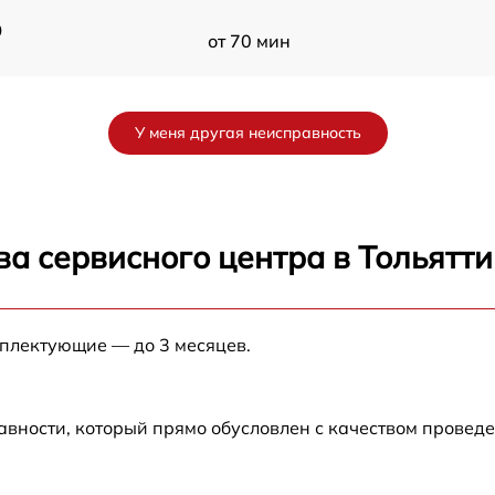
0
от 70 мин
от 60 мин
У меня другая неисправность
от 90 мин
от 70 мин
а сервисного центра в Тольятти
от 90 мин
мплектующие — до 3 месяцев.
от 100 мин
от 80 мин
авности, который прямо обусловлен с качеством провед
от 70 мин