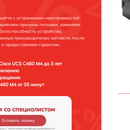
льятти с устранением неисправностей
выявляем причины поломки, заменяем
ботоспособность устройства.
анные производителем запчасти, после
 и предоставляем гарантию.
Cisco UCS C460 M4 до 3 лет
 желанию
бращения
460 M4 от 35 минут
я со специалистом
Оставить заявку
есь c
политикой конфиденциальности