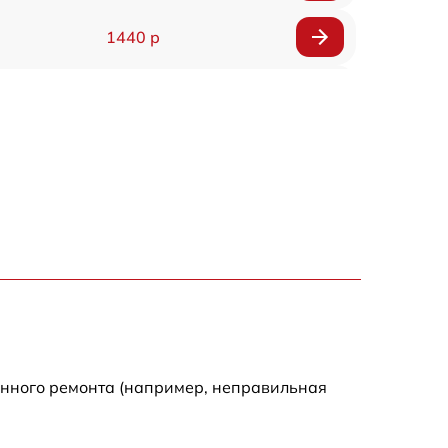
1440 р
1920 р
1440 р
1440 р
1920 р
4500 р
4000 р
енного ремонта (например, неправильная
3200 р