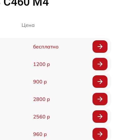
S C460 M4
Цена
бесплатно
1200 р
900 р
2800 р
2560 р
960 р